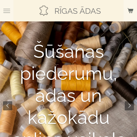
Skip
RĪGAS ĀDAS
to
main
content
Šūšanas
piederumu,
ādas un
kažokādu