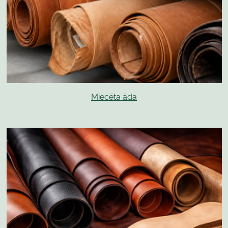
Miecēta āda