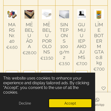
MA
MĒ
MĒ
SIN
GU
LĪM
RS
BEĻ
BEĻ
TEP
MIJ
E
Nr.
U
U
ON
U
BOT
40
ĀD
POR
S
IEP
ER
A
OLO
100
AKO
M
€4.60
NS
g/m
JU
GTA
€28.00
2
MS
0,8
€13.50
kg
€3.50
€7.00
€7.00
This website uses cookies to enhance your
experience and display tailored ads. By clicking
"Accept", you consent to the use of all the
Add to cart
Add to cart
Add to cart
Add to cart
Add to cart
Add to c
cookies.
Decline
Accept
Email
Phone
Map
Facebook
WhatsApp