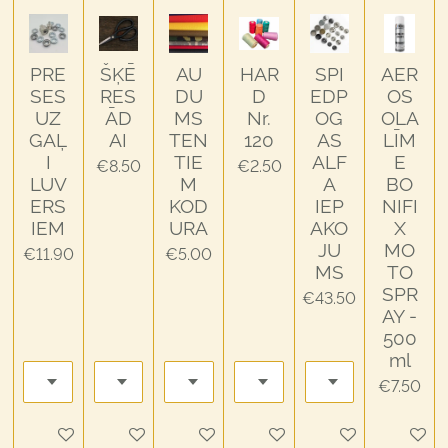
PRE
ŠĶĒ
AU
HAR
SPI
AER
SES
RES
DU
D
EDP
OS
UZ
ĀD
MS
Nr.
OG
OLA
GAĻ
AI
TEN
120
AS
LĪM
I
TIE
ALF
E
€8.50
€2.50
LUV
M
A
BO
ERS
KOD
IEP
NIFI
IEM
URA
AKO
X
JU
MO
€11.90
€5.00
MS
TO
SPR
€43.50
AY -
500
ml
€7.50
Add to cart
Add to cart
Add to cart
Add to cart
Add to cart
Add to c