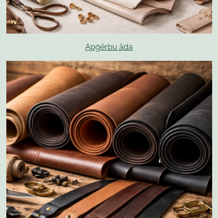
Apģērbu āda