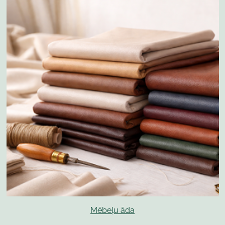
Mēbeļu āda