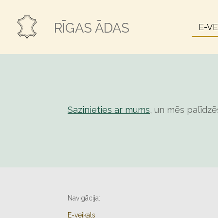
Skip
to
RĪGAS ĀDAS
E-V
main
content
Sazinieties ar mums
, un mēs palīdzē
Navigācija:
E-veikals