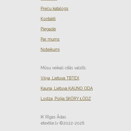
Preču katalogs
Kontakti
Piegade
Par mums
Noteikumi
Mūsu veikali citās valstīs:
Viļņa, Lietuva TBTEX
Kauna, Lietuva KAUNO ODA
Lodza, Polija
SKÓRY ŁÓDŹ
IK Rīgas Ādas
etextile.lv ©2022-2026