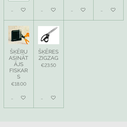
Add to cart
Add to cart
Add to cart
Add to cart
ŠĶĒŖU
ŠĶĒRES
ASINĀT
ZIGZAG
ĀJS
€23.50
FISKAR
S
€18.00
Add to cart
Add to cart