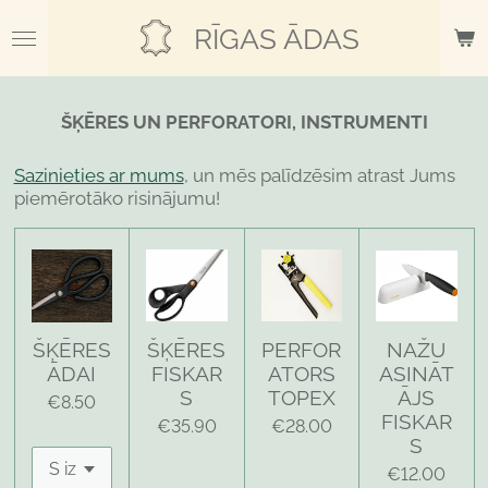
Skip
RĪGAS ĀDAS
to
main
content
ŠĶĒRES UN PERFORATORI, INSTRUMENTI
Sazinieties ar mums
, un mēs palīdzēsim atrast Jums
piemērotāko risinājumu!
ŠĶĒRES
ŠĶĒRES
PERFOR
NAŽU
ĀDAI
FISKAR
ATORS
ASINĀT
S
TOPEX
ĀJS
€8.50
FISKAR
€35.90
€28.00
S
€12.00