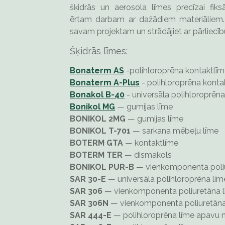
šķidrās un aerosola līmes precīzai fiksāc
ērtam darbam ar dažādiem materiāliem. 
savam projektam un strādājiet ar pārliecīb
Šķidrās līmes:
Bonaterm AS
-polihloroprēna kontaktlī
Bonaterm A-Plus
- polihloroprēna konta
Bonakol B-40
- universāla polihloroprēn
Bonikol MG
— gumijas līme
BONIKOL 2MG
— gumijas līme
BONIKOL T-701
— sarkana mēbeļu līme
BOTERM GTA
— kontaktlīme
BOTERM TER
— dismakols
BONIKOL PUR-B
— vienkomponenta poliu
SAR 30-E
— universāla polihloroprēna līm
SAR 306
— vienkomponenta poliuretāna 
SAR 306N
— vienkomponenta poliuretāna
SAR 444-E
— polihloroprēna līme apavu 