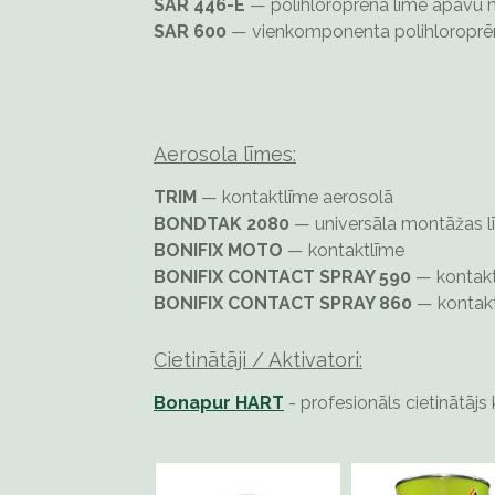
SAR 446-E
— polihloroprēna līme apavu 
SAR 600
— vienkomponenta polihloroprē
Aerosola līmes:
TRIM
— kontaktlīme aerosolā
BONDTAK 2080
— universāla montāžas l
BONIFIX MOTO
— kontaktlīme
BONIFIX CONTACT SPRAY 590
— kontakt
BONIFIX CONTACT SPRAY 860
— kontak
Сietinātāji / Aktivatori:
Bonapur HART
- profesionāls cietinātāj