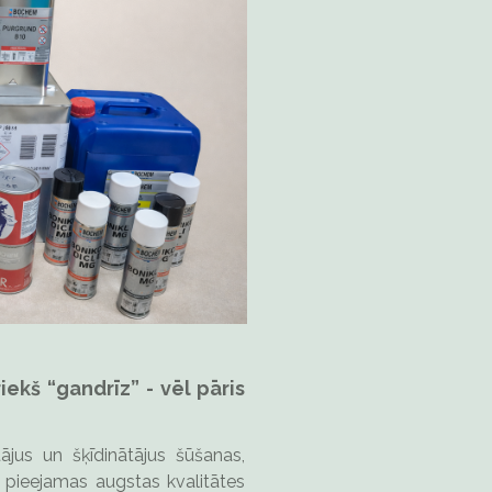
iekš “gandrīz” - vēl pāris
ājus un šķīdinātājus šūšanas,
ē pieejamas augstas kvalitātes