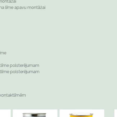
montāžai
na līme apavu montāžai
īme
līme polsterējumam
tlīme polsterējumam
s kontaktlīmēm