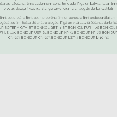
šūšanas ražošanai, līme audumiem cena, līme ādai Rīgā un Latvijā, kā arī līm
precīzu detaļu fiksāciju, izturīgu savienojumu un augstu darba kvalitāti.
īmi, poliuretāna līmi, polihloroprēna līmi un aerosola līmi profesionālai u
ādāties līmi tiešsaistē ar ātru piegādi Rīgā un visā Latvijā šūšanas darbn
UR
BOTERM GTA-BT
BONIKOL GBT-3-BT
BONIKOL PUR-306
BONIKOL
R US-100
BONIDUR USP-81
BONIDUR KP-51
BONIDUR KP-76
BONIDUR
CN-274
BONIDUR CN-275
BONIDUR LZT-4
BONIDUR L-10-30