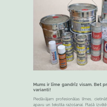
Mums ir līme gandrīz visam. Bet pr
varianti!
Piedāvājam profesionālas līmes, cietināt
apavu un tekstila ražošanai. Plašā izvēl