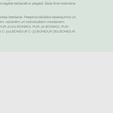
es iegāde tiešsaistē ar piegādi. Šāda līme nodrošina
n hobija lietošanai. Pieejama dažādos iepakojumos un
īcām, ražotnēm un individuāliem meistariem.
 PUR-2000
BONIKOL PUR-30
BONIKOL PUR-
 C-314
BONIDUR C-33
BONIDUR 382
BONIDUR