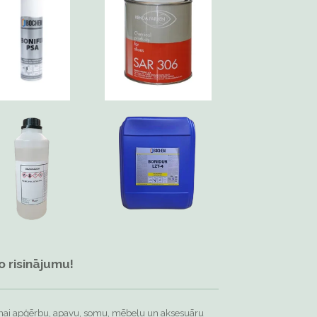
 risinājumu!
šanai apģērbu, apavu, somu, mēbeļu un aksesuāru