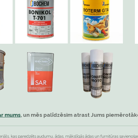
 ar mums
, un mēs palīdzēsim atrast Jums piemērotāko
teriāls, kas paredzēts audumu, ādas, mākslīgās ādas un furnitūras savieno