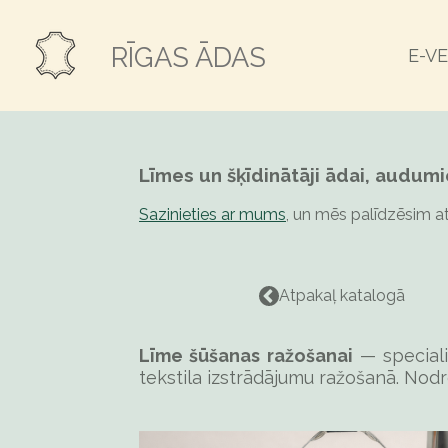
Skip
to
RĪGAS ĀDAS
E-V
main
content
Līmes un šķīdinātāji ādai, audum
Sazinieties ar mums
, un mēs palīdzēsim a
Atpakaļ katalogā
Līme šūšanas ražošanai
— speciali
tekstila izstrādājumu ražošanā. Nodro