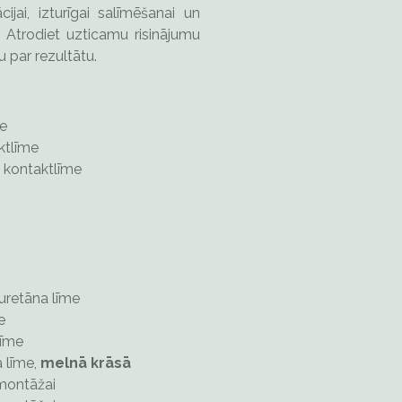
ijai, izturīgai salīmēšanai un
Atrodiet uzticamu risinājumu
u par rezultātu.
me
ktlīme
a kontaktlīme
retāna līme
e
līme
 līme,
melnā krāsā
montāžai