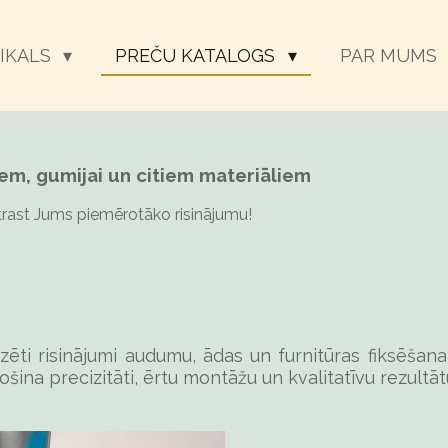
EIKALS
PREČU KATALOGS
PAR MUMS
iem, gumijai un citiem materiāliem
trast Jums piemērotāko risinājumu!
zēti risinājumi audumu, ādas un furnitūras fiksēšan
šina precizitāti, ērtu montāžu un kvalitatīvu rezultāt