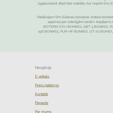
izgatavošanā. Bieži tiek meklēts, kur nopirkt līmi 
Piedāvājam līmi šūšanas ražošanai, tostarp kontaktl
apjomos par izdevīgām cenām. Iespējams ieg
BOTERM GTA I
BONIKOL GBT-3
BONIKOL P
196
BONIKOL PUR-HF
BONIKOL GT-20
BONIDU
Navigācija:
E-veikals
Preču katalogs
Kontakti
Piegade
Par mums