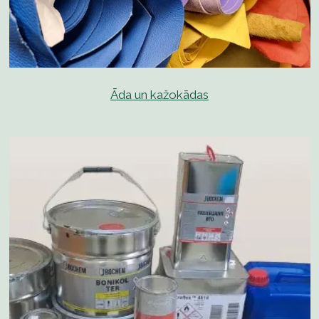
Āda un kažokādas