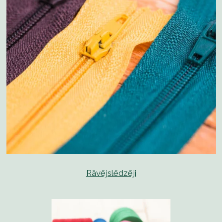
Rāvējslēdzēji