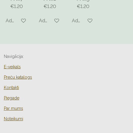
€1.20
€1.20
€1.20
Add to cart
Add to cart
Add to cart
Navigācija:
E-veikals
Preču katalogs
Kontakti
Piegade
Par mums
Noteikumi