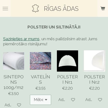
Skip
RĪGAS ĀDAS
to
main
content
POLSTERI UN SILTINĀTĀJI
Sazinieties ar mums
, un mēs palīdzēsim atrast Jums
piemērotāko risinājumu!
SINTEPO
VATELĪN
POLSTER
POLSTER
NS
S
I Nr.1
I Nr.2
100g/m2
€3.55
€2.20
€2.20
€3.50
Add to cart
Add to cart
Add to cart