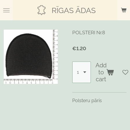
Skip
RĪGAS ĀDAS
to
main
content
POLSTERI Nr.8
€1.20
Add
to
cart
Polsteru pāris