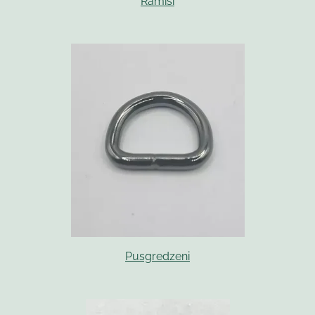
Rāmīši
Pusgredzeni