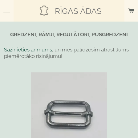
Skip
RĪGAS ĀDAS
to
main
content
GREDZENI, RĀMJI, REGULĀTORI, PUSGREDZENI
Sazinieties ar mums
, un mēs palīdzēsim atrast Jums
piemērotāko risinājumu!