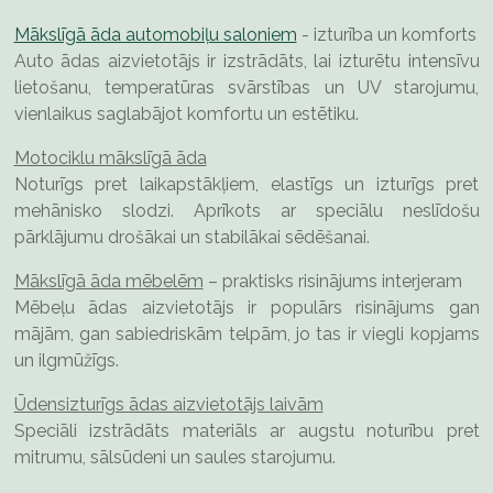
Mākslīgā āda automobiļu saloniem
- izturība un komforts
Auto ādas aizvietotājs ir izstrādāts, lai izturētu intensīvu
lietošanu, temperatūras svārstības un UV starojumu,
vienlaikus saglabājot komfortu un estētiku.
Motociklu mākslīgā āda
Noturīgs pret laikapstākļiem, elastīgs un izturīgs pret
mehānisko slodzi. Aprīkots ar speciālu neslīdošu
pārklājumu drošākai un stabilākai sēdēšanai.
Mākslīgā āda mēbelēm
– praktisks risinājums interjeram
Mēbeļu ādas aizvietotājs ir populārs risinājums gan
mājām, gan sabiedriskām telpām, jo tas ir viegli kopjams
un ilgmūžīgs.
Ūdensizturīgs ādas aizvietotājs laivām
Speciāli izstrādāts materiāls ar augstu noturību pret
mitrumu, sālsūdeni un saules starojumu.