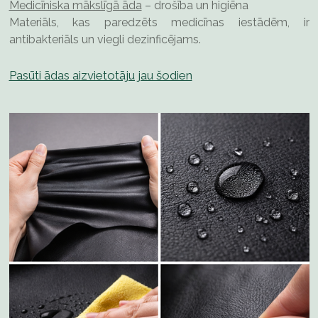
Medicīniska mākslīgā āda
– drošība un higiēna
Materiāls, kas paredzēts medicīnas iestādēm, ir
antibakteriāls un viegli dezinficējams.
Pasūti ādas aizvietotāju jau šodien