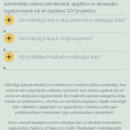
automobiļu salonu pārvilkšanā, apģērbu un aksesuāru
izgatavošanā, kā arī dažādos DIY projektos.
Vai mākslīgā āda ir laba alternatīva dabīgajai ādai?
Vai mākslīgā āda ir viegli kopjama?
Kā izvēlēties kvalitatīvu mākslīgo ādu?
Mākslīgā āda jeb ekoāda ir kvalitatīvs un moderns ādas aizvietotājs, kas
kļūst arvien populārāks mēbeļu ražošanā, auto salonu apdarē, kā arī
somu un aksesuāru izgatavošanā. Šis materiāls apvieno elegantu ādas
izskatu ar praktiskumu, izturību un vienkāršu kopšanu, tāpēc mākslīgā
āda mēbelēm, apģērbam un galantērijai ir lieliska izvēle gan
profesionāliem meistariem, gan individuāliem projektiem.
Mūsu veikalā iespējams pirkt mākslīgo ādu un ekoādu internetā ar
plašu krāsu, faktūru un biezumu izvēli. Piedāvājam mākslīgo ādu