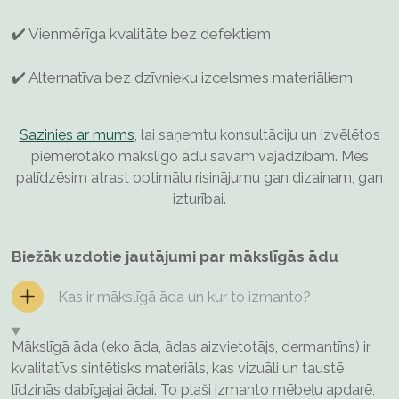
✔️ Vienmērīga kvalitāte bez defektiem
✔️ Alternatīva bez dzīvnieku izcelsmes materiāliem
Sazinies ar mums
, lai saņemtu konsultāciju un izvēlētos
piemērotāko mākslīgo ādu savām vajadzībām. Mēs
palīdzēsim atrast optimālu risinājumu gan dizainam, gan
izturībai.
Biežāk uzdotie jautājumi par
mākslīgās ādu
Kas ir mākslīgā āda un kur to izmanto?
Mākslīgā āda (eko āda, ādas aizvietotājs, dermantīns) ir
kvalitatīvs sintētisks materiāls, kas vizuāli un taustē
līdzinās dabīgajai ādai. To plaši izmanto mēbeļu apdarē,