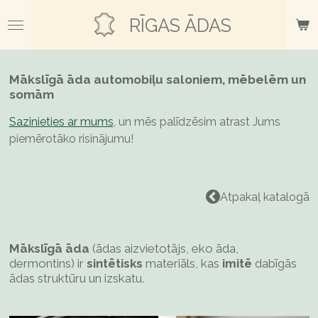
Skip
RĪGAS ĀDAS
to
main
content
Mākslīgā āda
automobiļu saloniem,
mēbelēm un
somām
Sazinieties ar mums
, un mēs palīdzēsim atrast Jums
piemērotāko risinājumu!
Atpakaļ katalogā
Mākslīgā āda
(ādas aizvietotājs, eko āda,
dermontins) ir
sintētisks
materiāls, kas
imitē
dabīgās
ādas struktūru un izskatu.