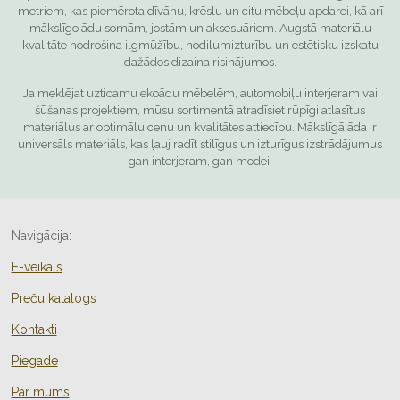
metriem, kas piemērota dīvānu, krēslu un citu mēbeļu apdarei, kā arī
mākslīgo ādu somām, jostām un aksesuāriem. Augstā materiālu
kvalitāte nodrošina ilgmūžību, nodilumizturību un estētisku izskatu
dažādos dizaina risinājumos.
Ja meklējat uzticamu ekoādu mēbelēm, automobiļu interjeram vai
šūšanas projektiem, mūsu sortimentā atradīsiet rūpīgi atlasītus
materiālus ar optimālu cenu un kvalitātes attiecību. Mākslīgā āda ir
universāls materiāls, kas ļauj radīt stilīgus un izturīgus izstrādājumus
gan interjeram, gan modei.
Navigācija:
E-veikals
Preču katalogs
Kontakti
Piegade
Par mums