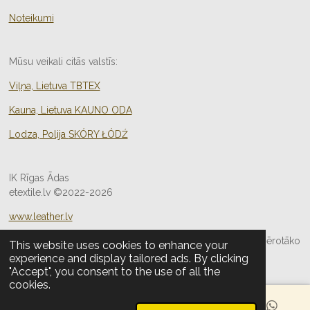
Noteikumi
Mūsu veikali citās valstīs:
Viļņa, Lietuva TBTEX
Kauna, Lietuva KAUNO ODA
Lodza, Polija
SKÓRY ŁÓDŹ
IK Rīgas Ādas
etextile.lv ©2022-2026
www.leather.lv
Sazinieties ar mums
, un mēs palīdzēsim atrast Jums piemērotāko
This website uses cookies to enhance your
risinājumu!
experience and display tailored ads. By clicking
"Accept", you consent to the use of all the
cookies.