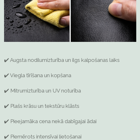
✔️ Augsta nodilumizturība un ilgs kalpošanas laiks
✔️ Viegla tīrīšana un kopšana
✔️ Mitrumizturība un UV noturība
✔️ Plašs krāsu un tekstūru klāsts
✔️ Pieejamāka cena nekā dabīgajai ādai
✔️ Piemērots intensīvai lietošanai