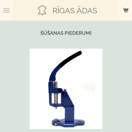
Skip
RĪGAS ĀDAS
to
main
content
ŠŪŠANAS PIEDERUMI