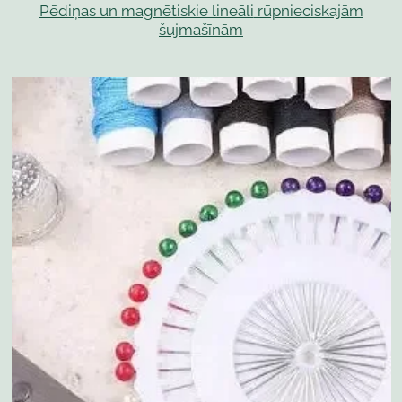
Pēdiņas un
magnētiskie lineāli
rūpnieciskajām
šujmašīnām