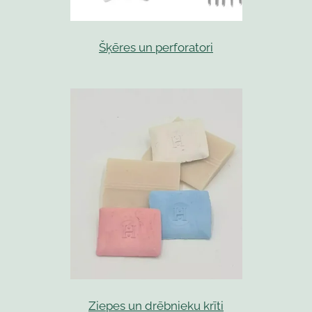
Šķēres un perforatori
Ziepes un drēbnieku krīti