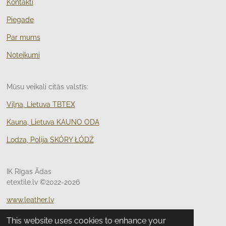
Kontakti
Piegade
Par mums
Noteikumi
Mūsu veikali citās valstīs:
Viļņa, Lietuva TBTEX
Kauna, Lietuva KAUNO ODA
Lodza, Polija
SKÓRY ŁÓDŹ
IK Rīgas Ādas
etextile.lv ©2022-2026
www.leather.lv
Sazinieties ar mums
, un mēs palīdzēsim atrast Jums
This website uses cookies to enhance your