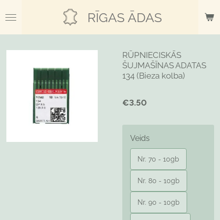
Skip
RĪGAS ĀDAS
to
main
content
RŪPNIECISKĀS
ŠUJMAŠĪNAS ADATAS
134 (Bieza kolba)
€3.50
Veids
Nr. 70 - 10gb
Nr. 80 - 10gb
Nr. 90 - 10gb