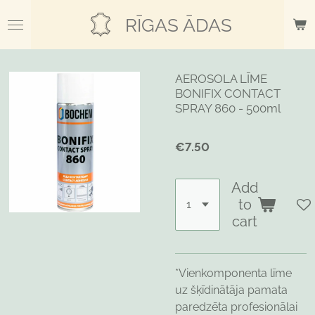
Skip
RĪGAS ĀDAS
to
main
content
AEROSOLA LĪME
BONIFIX CONTACT
SPRAY 860 - 500ml
€7.50
Add
to
cart
*Vienkomponenta līme
uz šķīdinātāja pamata
paredzēta profesionālai