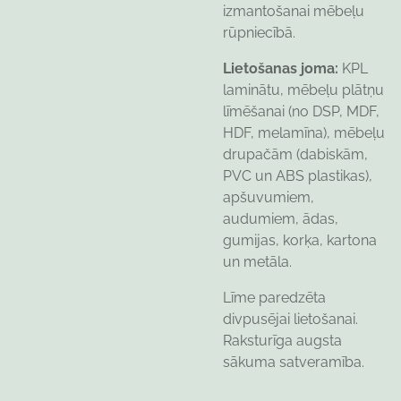
izmantošanai mēbeļu
rūpniecībā.
Lietošanas joma:
KPL
laminātu, mēbeļu plātņu
līmēšanai (no DSP, MDF,
HDF, melamīna), mēbeļu
drupačām (dabiskām,
PVC un ABS plastikas),
apšuvumiem,
audumiem, ādas,
gumijas, korķa, kartona
un metāla.
Līme paredzēta
divpusējai lietošanai.
Raksturīga augsta
sākuma satveramība.