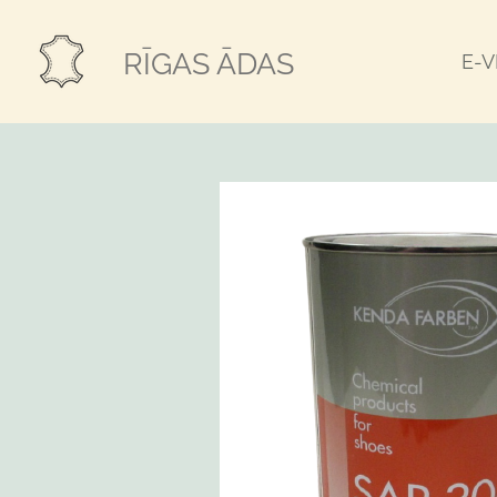
Skip
to
RĪGAS ĀDAS
E-
main
content