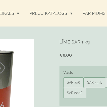
VEIKALS
PREČU KATALOGS
PAR MUMS
LĪME SAR 1 kg
€8.00
Veids
SAR 306
SAR 444E
SAR 600E