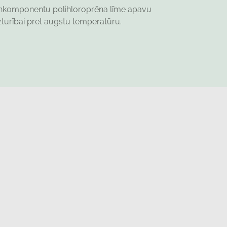
enkomponentu polihloroprēna līme apavu
izturībai pret augstu temperatūru.