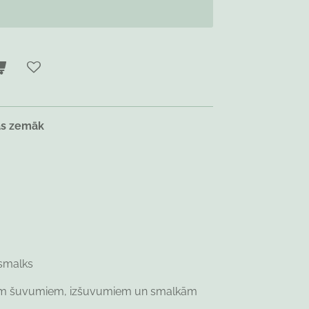
as zemāk
 smalks
m šuvumiem, izšuvumiem un smalkām