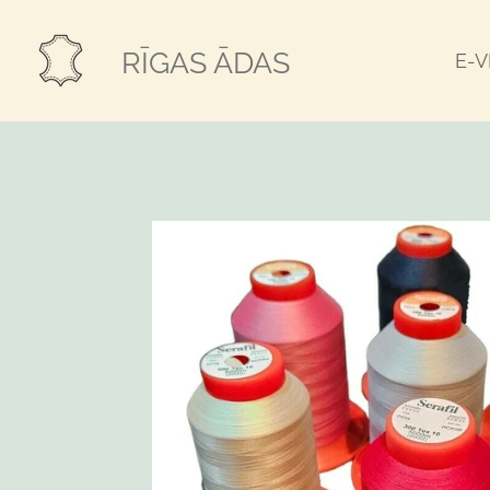
Skip
to
RĪGAS ĀDAS
E-
main
content