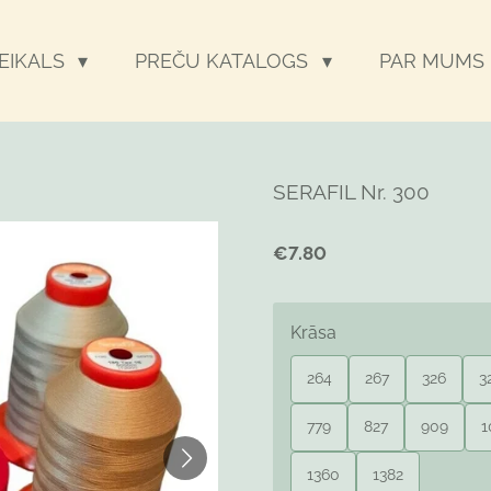
VEIKALS
PREČU KATALOGS
PAR MUMS
SERAFIL Nr. 300
€7.80
Krāsa
264
267
326
3
779
827
909
1
1360
1382