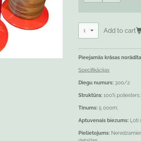
Add to cart
Pieejamās krāsas norādīt
Specifikācijas
Diegu numurs:
300/2
Struktūra:
100% poliesters;
Tinums:
5 000m;
Aptuvenais biezums:
Ļoti
Pielietojums:
Neredzamie
detaļām.