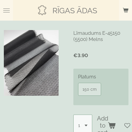
Skip
RĪGAS ĀDAS
to
main
content
Līmaudums E-45150
(5500) Melns
€3.90
Platums
150 cm
Add
to