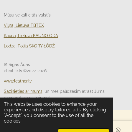
Mūsu veikali citās valstīs:
Viļņa, Lietuva TBTEX
Kauna, Lietuva KAUNO ODA
Lodza, Polija
SKÓRY ŁÓDŹ
IK Rīgas Ādas
etextile.lv ©2022-2026
www.leather.lv
Sazinieties ar mums
, un mēs palīdzēsim atrast Jums
piemērotāko risinājumu!
This website uses cookies to enhance your
experience and display tailored ads. By clicking
"Accept", you consent to the use of all the
cookies.