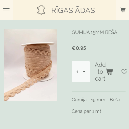
Skip
RĪGAS ĀDAS
to
main
content
GUMIJA 15MM BĒŠA
€0.95
Add
to
cart
Gumija - 15 mm - Bēša
Cena par 1 mt