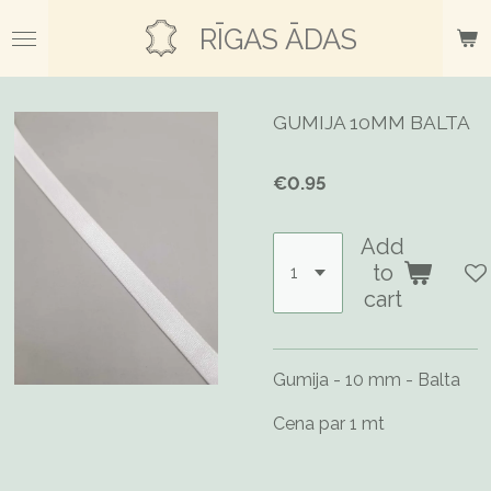
Skip
RĪGAS ĀDAS
to
main
content
GUMIJA 10MM BALTA
€0.95
Add
to
cart
Gumija - 10 mm - Balta
Cena par 1 mt