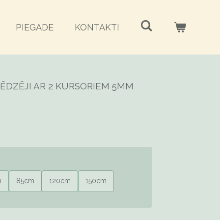
PIEGADE
KONTAKTI
ĒDZĒJI AR 2 KURSORIEM 5MM
m
85cm
120cm
150cm