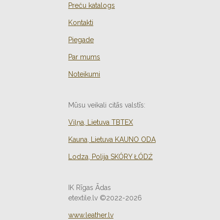
Preču katalogs
Kontakti
Piegade
Par mums
Noteikumi
Mūsu veikali citās valstīs:
Viļņa, Lietuva TBTEX
Kauna, Lietuva KAUNO ODA
Lodza, Polija
SKÓRY ŁÓDŹ
IK Rīgas Ādas
etextile.lv ©2022-2026
www.leather.lv