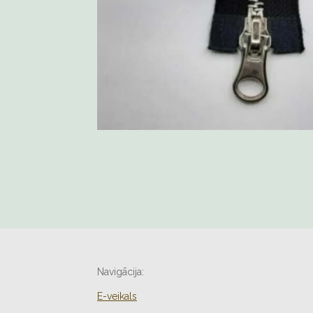
Navigācija:
E-veikals