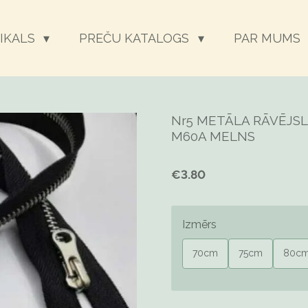
EIKALS
PREČU KATALOGS
PAR MUMS
Nr5 METĀLA RĀVĒJSL
M60A MELNS
€3.80
Izmērs
70cm
75cm
80c