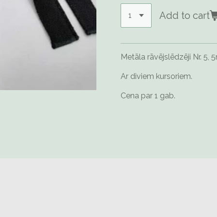
Add to cart
Metāla rāvējslēdzēji Nr. 5
Ar diviem kursoriem.
Cena par 1 gab.