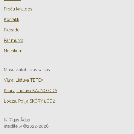
Preču katalogs
Kontakti
Piegade
Par mums
Noteikumi
Mūsu veikali citās valstīs:
Viļņa, Lietuva TBTEX
Kauna, Lietuva KAUNO ODA
Lodza, Polija
SKÓRY ŁÓDŹ
IK Rīgas Ādas
etextile.lv ©2022-2026