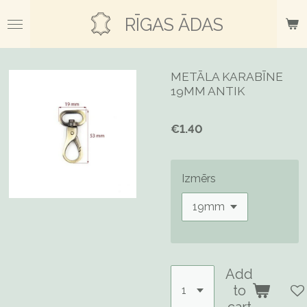
Skip
RĪGAS ĀDAS
to
main
content
METĀLA KARABĪNE
19MM ANTIK
€1.40
Izmērs
Add
to