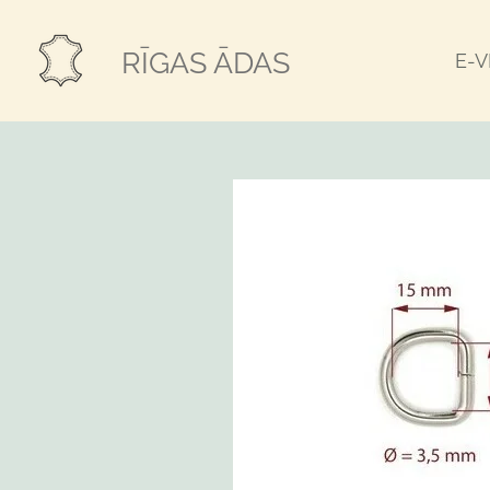
Skip
to
RĪGAS ĀDAS
E-
main
content