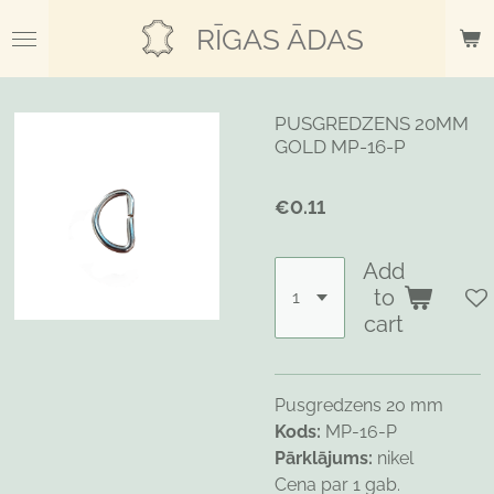
Skip
RĪGAS ĀDAS
to
main
content
PUSGREDZENS 20MM
GOLD MP-16-P
€0.11
Add
to
cart
Pusgredzens 20 mm
Kods:
MP-16-P
Pārklājums:
nikel
Cena par 1 gab.