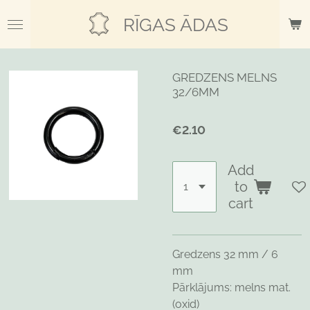
Skip
RĪGAS ĀDAS
to
main
content
GREDZENS MELNS
32/6MM
€2.10
Add
to
cart
Gredzens 32 mm / 6
mm
Pārklājums: melns mat.
(oxid)