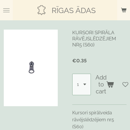
Skip
RĪGAS ĀDAS
to
main
content
KURSORI SPIRĀLA
RĀVĒJSLĒDZĒJIEM
NR5 (S60)
€0.35
Add
to
cart
Kursori spirālveida
rāvējslēdzējiem nr5
(S60)