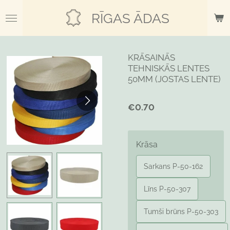
Skip
RĪGAS ĀDAS
to
main
content
KRĀSAINĀS
TEHNISKĀS LENTES
50MM (JOSTAS LENTE)
€0.70
Krāsa
Sarkans P-50-162
Līns P-50-307
Tumši brūns P-50-303