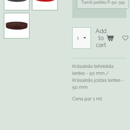
Tumši pelēks P-50-319
Add
to
cart
Krāsainās tehniskās
lentes - 50 mm /
Krāsainās jostas lentes -
50 mm
Cena par 1 mt.